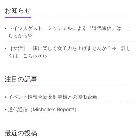
お知らせ
ドイツ人ゲスト、ミッシェルによる『道代通信』は、
こ
ちら
から♡
［女活］一緒に楽しく女子力を上げませんか？→ 詳し
くは、
こちら
から
注目の記事
イベント情報☆新薬師寺様との協働企画
道代通信（Michelle's Report!）
最近の投稿