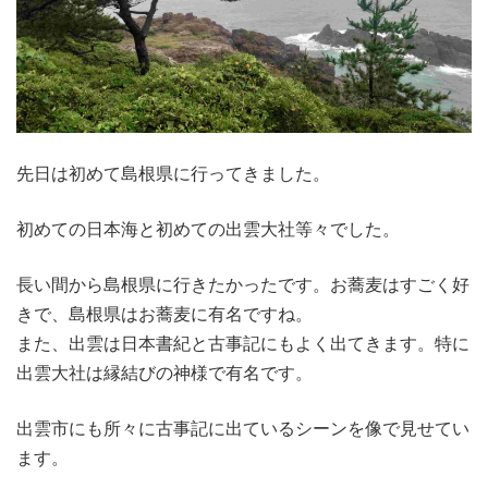
先日は初めて島根県に行ってきました。
初めての日本海と初めての出雲大社等々でした。
長い間から島根県に行きたかったです。お蕎麦はすごく好
きで、島根県はお蕎麦に有名ですね。
また、出雲は日本書紀と古事記にもよく出てきます。特に
出雲大社は縁結びの神様で有名です。
出雲市にも所々に古事記に出ているシーンを像で見せてい
ます。