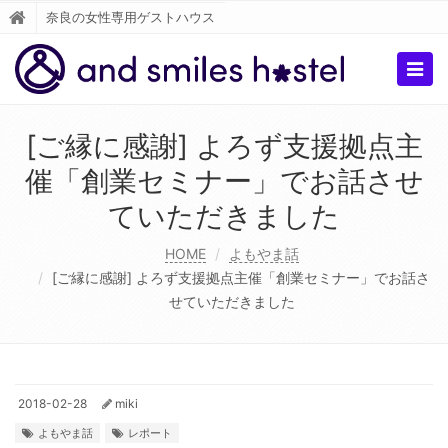
奈良の女性専用ゲストハウス
Togg
navig
[ご縁に感謝] よろず支援拠点主
催「創業セミナー」でお話させ
ていただきました
HOME
よもやま話
[ご縁に感謝] よろず支援拠点主催「創業セミナー」でお話さ
せていただきました
2018-02-28
miki
よもやま話
レポート