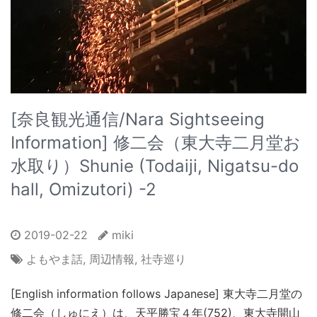
[奈良観光通信/Nara Sightseeing
Information] 修二会（東大寺二月堂お
水取り）Shunie (Todaiji, Nigatsu-do
hall, Omizutori) -2
2019-02-22
miki
よもやま話
,
周辺情報
,
社寺巡り
[English information follows Japanese] 東大寺二月堂の
修二会（しゅにえ）は、天平勝宝４年(752)、東大寺開山