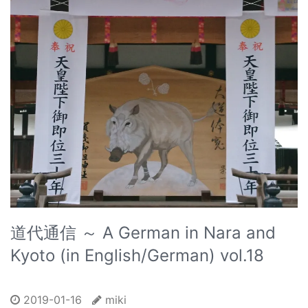
道代通信 ～ A German in Nara and
Kyoto (in English/German) vol.18
2019-01-16
miki