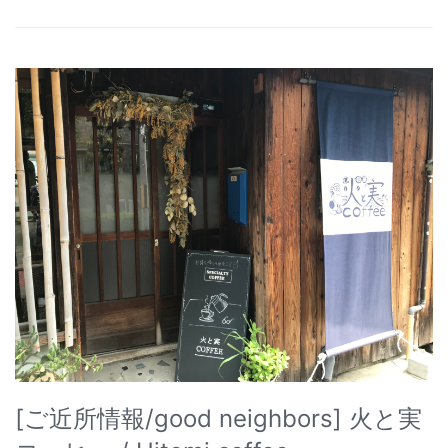
[ご近所情報/good neighbors] 火と実