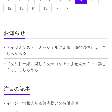
12
13
14
15
>
»
お知らせ
ドイツ人ゲスト、ミッシェルによる『道代通信』は、
こ
ちら
から♡
［女活］一緒に楽しく女子力を上げませんか？→ 詳し
くは、
こちら
から
注目の記事
イベント情報☆新薬師寺様との協働企画