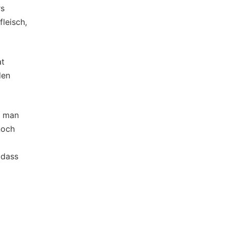
rs
leisch,
at
den
e man
noch
 dass