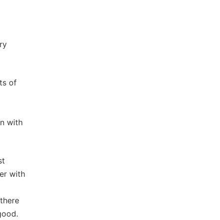
ry
ts of
n with
st
er with
 there
good.