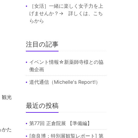
［女活］一緒に楽しく女子力を上
げませんか？→ 詳しくは、
こち
ら
から
注目の記事
イベント情報☆新薬師寺様との協
働企画
道代通信（Michelle's Report!）
、観光
最近の投稿
第77回 正倉院展 【準備編】
っかた
[奈良博：特別展観覧レポート] 第