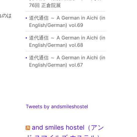
76回 正倉院展
れのは
道代通信 ～ A German in Aichi (in
English/German) vol.69
道代通信 ～ A German in Aichi (in
English/German) vol.68
道代通信 ～ A German in Aichi (in
English/German) vol.67
Tweets by andsmileshostel
and smiles hostel（アン