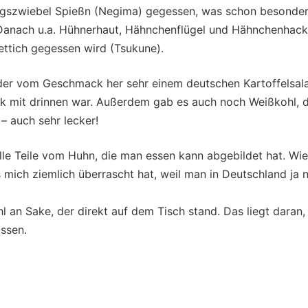
ingszwiebel Spießn (Negima) gegessen, was schon besonde
t. Danach u.a. Hühnerhaut, Hähnchenflügel und Hähnchenhackf
ttich gegessen wird (Tsukune).
t, der vom Geschmack her sehr einem deutschen Kartoffelsal
eck mit drinnen war. Außerdem gab es auch noch Weißkohl, 
 auch sehr lecker!
 alle Teile vom Huhn, die man essen kann abgebildet hat. Wi
s mich ziemlich überrascht hat, weil man in Deutschland ja 
 an Sake, der direkt auf dem Tisch stand. Das liegt daran,
ssen.