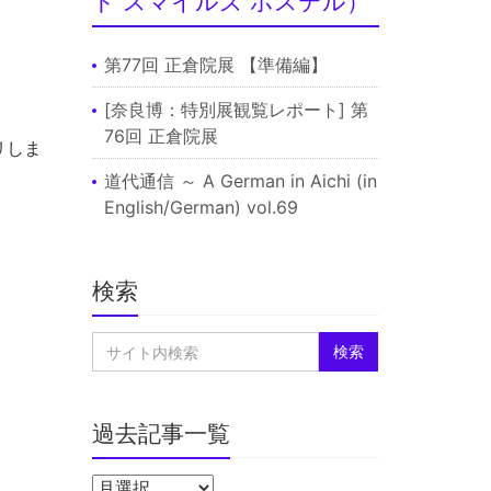
ド スマイルズ ホステル）
第77回 正倉院展 【準備編】
[奈良博：特別展観覧レポート] 第
76回 正倉院展
リしま
道代通信 ～ A German in Aichi (in
English/German) vol.69
検索
過去記事一覧