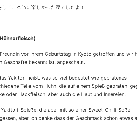
をして、本当に楽しかった夜でしたよ！
ühnerfleisch)
 Freundin vor ihrem Geburtstag in Kyoto getroffen und wir
en Geschäfte bekannt ist, angeschaut.
 das Yakitori heißt, was so viel bedeutet wie gebratenes
schiedene Teile vom Huhn, die auf einem Spieß gebraten, g
e oder Hackfleisch, aber auch die Haut und Innereien.
akitori-Spieße, die aber mit so einer Sweet-Chilli-Soße
egessen, aber ich denke dass der Geschmack schon etwas 